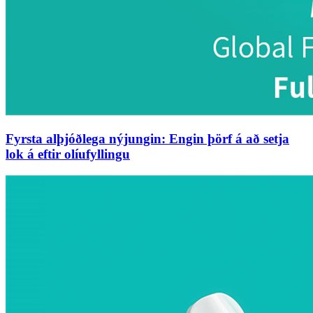
Fyrsta alþjóðlega nýjungin: Engin þörf á að setja
lok á eftir olíufyllingu