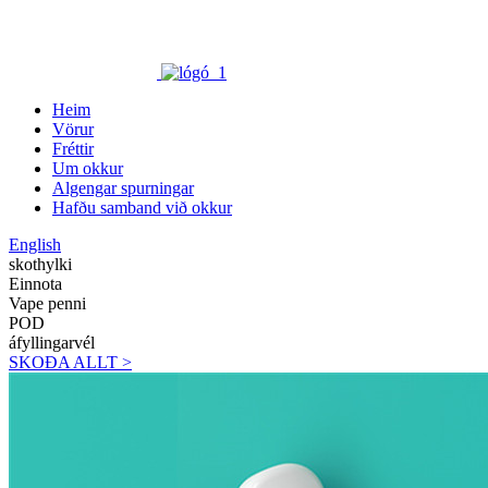
Heim
Vörur
Fréttir
Um okkur
Algengar spurningar
Hafðu samband við okkur
English
skothylki
Einnota
Vape penni
POD
áfyllingarvél
SKOÐA ALLT >