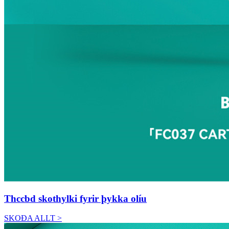
Thccbd skothylki fyrir þykka olíu
SKOÐA ALLT >