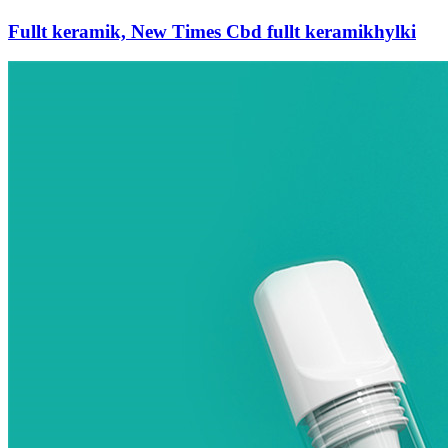
Fullt keramik, New Times Cbd fullt keramikhylki